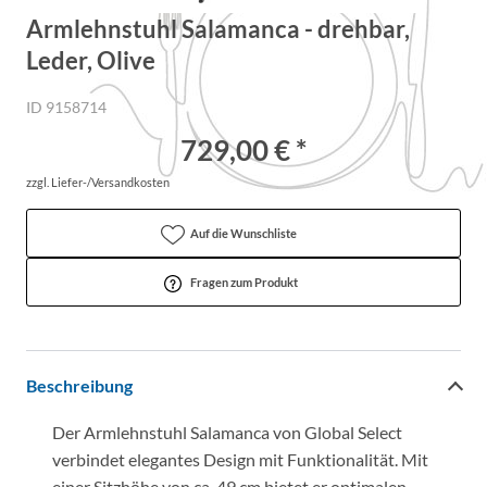
Armlehnstuhl Salamanca - drehbar,
Leder, Olive
ID 9158714
729,00 € *
zzgl. Liefer-/Versandkosten
Auf die Wunschliste
Fragen zum Produkt
Beschreibung
Der Armlehnstuhl Salamanca von Global Select
verbindet elegantes Design mit Funktionalität. Mit
einer Sitzhöhe von ca. 49 cm bietet er optimalen