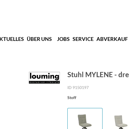
KTUELLES
ÜBER UNS
JOBS
SERVICE
ABVERKAUF
Stuhl MYLENE - dre
ID 9150197
Stoff