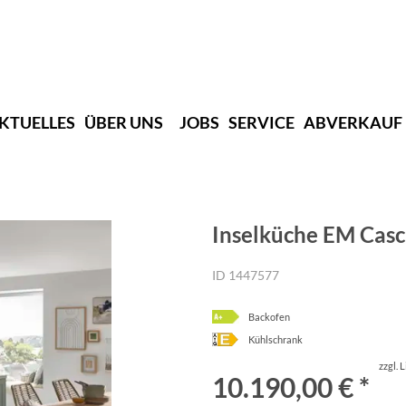
KTUELLES
ÜBER UNS
JOBS
SERVICE
ABVERKAUF
Inselküche EM Casca
ID 1447577
Backofen
Kühlschrank
zzgl. 
10.190,00 € *