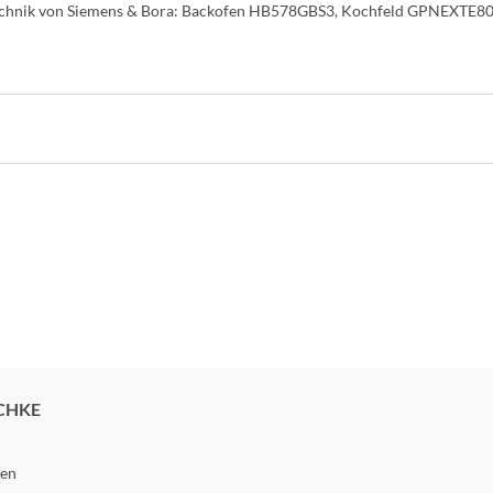
ntechnik von Siemens & Bora: Backofen HB578GBS3, Kochfeld GPNEXTE
CHKE
gen