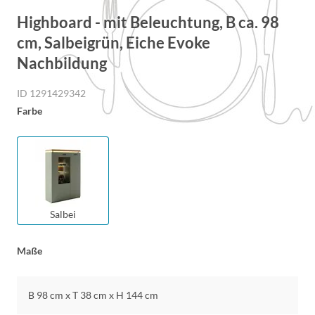
Highboard - mit Beleuchtung, B ca. 98
cm, Salbeigrün, Eiche Evoke
Nachbildung
ID 1291429342
Farbe
Salbei
Maße
B 98 cm x T 38 cm x H 144 cm