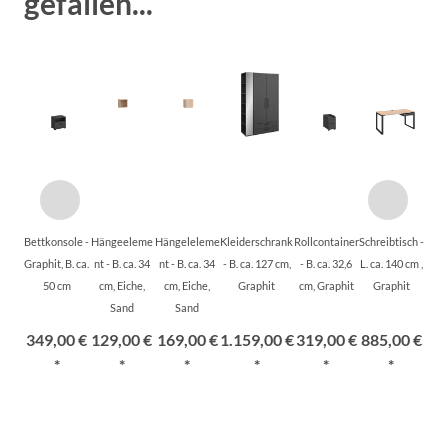
gefallen...
Bettkonsole -
Hängeeleme
Hängeleleme
Kleiderschrank
Rollcontainer
Schreibtisch -
Graphit, B. ca.
nt - B. ca. 34
nt - B. ca. 34
- B. ca. 127 cm,
- B. ca. 32,6
L. ca. 140 cm ,
50 cm
cm, Eiche,
cm, Eiche,
Graphit
cm, Graphit
Graphit
Sand
Sand
349,00 €
129,00 €
169,00 €
1.159,00 €
319,00 €
885,00 €
*
*
*
*
*
*