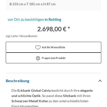
B 233 cm x T 185 cm x H 87 cm
vor Ort zu besichtigen
in Rehling
2.698,00 € *
zzgl. Liefer-/Versandkosten
Auf die Wunschliste
Fragen zum Produkt
Beschreibung
Die
Eckbank Global Calvia
besticht durch ihre
elegante
und schlichte
Optik
. So passt diese
Sitzbank
mit ihren
Schwarzen Metall Kufen
zu den unterschiedlichsten
Einrichtungsstilen.