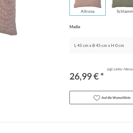
Altrosa
Schlam
Maße
L 45 cm x B 45 cm x H 0 cm
zzgl. Liefer-/Vers
26,99 € *
Auf die Wunschliste