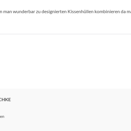
n man wunderbar zu designierten Kissenhüllen kombinieren da man
CHKE
gen