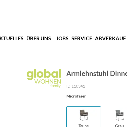
KTUELLES
ÜBER UNS
JOBS
SERVICE
ABVERKAUF
Armlehnstuhl Dinner
ID 110341
Microfaser
Taupe
Grau