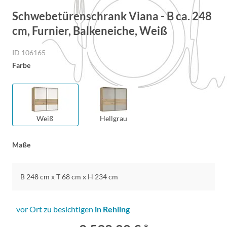
Schwebetürenschrank Viana - B ca. 248
cm, Furnier, Balkeneiche, Weiß
ID 106165
Farbe
Weiß
Hellgrau
Maße
B 248 cm x T 68 cm x H 234 cm
vor Ort zu besichtigen
in Rehling