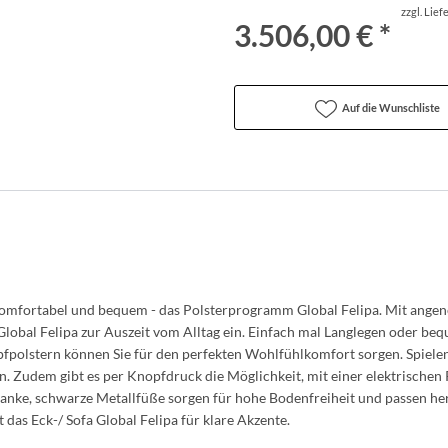
zzgl. Lie
3.506,00 € *
Auf die Wunschliste
 komfortabel und bequem - das Polsterprogramm Global Felipa. Mit an
lobal Felipa zur Auszeit vom Alltag ein. Einfach mal Langlegen oder beq
polstern können Sie für den perfekten Wohlfühlkomfort sorgen. Spielend 
n. Zudem gibt es per Knopfdruck die Möglichkeit, mit einer elektrische
lanke, schwarze Metallfüße sorgen für hohe Bodenfreiheit und passen h
 das Eck-/ Sofa Global Felipa für klare Akzente.