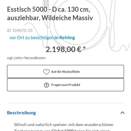
Esstisch 5000 - D ca. 130 cm,
ausziehbar, Wildeiche Massiv
ID 104070-33
vor Ort zu besichtigen
in Rehling
2.198,00 € *
zzgl. Liefer-/Versandkosten
Auf die Wunschliste
Fragen zum Produkt
Beschreibung
Stilvoll und natürlich speisen: mit dem wunderschönen
Tischprogramm von
Global 5000
holen Sie sich einen