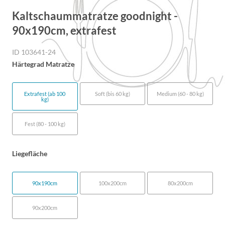
Kaltschaummatratze goodnight -
90x190cm, extrafest
ID 103641-24
Härtegrad Matratze
Extrafest (ab 100
Soft (bis 60 kg)
Medium (60 - 80 kg)
kg)
Fest (80 - 100 kg)
Liegefläche
90x190cm
100x200cm
80x200cm
90x200cm