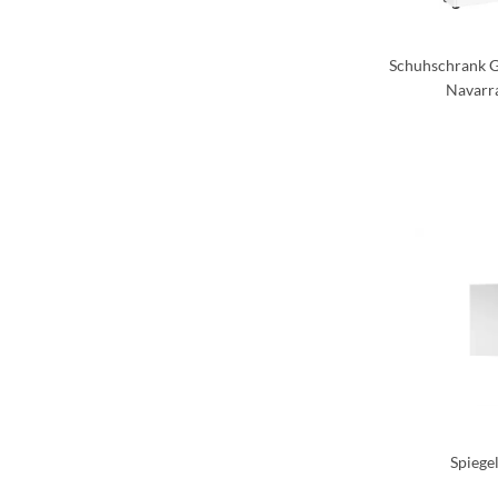
Schuhschrank G
Navarr
Spiege