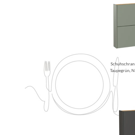
Schuhschran
Taupegrün, N